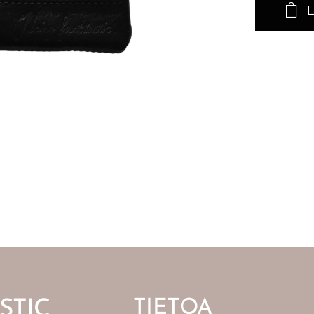
L
TIETOA
STIC