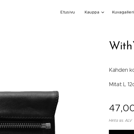
Etusivu
Kauppa
Kuvagaller
With
Kahden kor
Mitat: L 1
47,0
Hinta sis. ALV