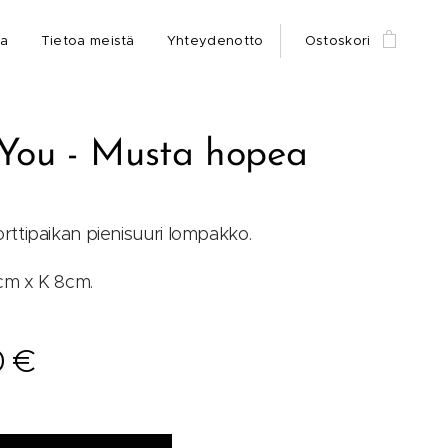
ia
Tietoa meistä
Yhteydenotto
Ostoskori
You - Musta hopea
ttipaikan pienisuuri lompakko.
2cm x K 8cm.
0
€