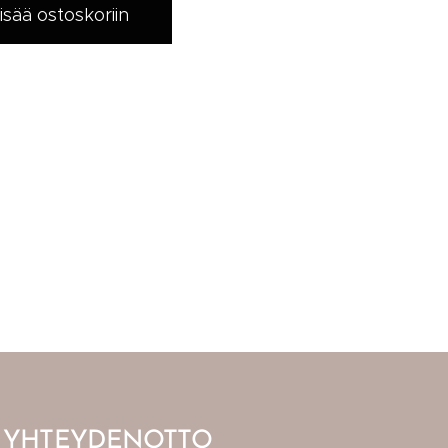
isää ostoskoriin
YHTEYDENOTTO